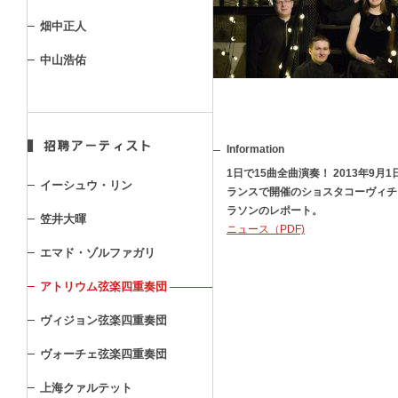
畑中正人
中山浩佑
Information
1日で15曲全曲演奏！ 2013年9月
イーシュウ・リン
ランスで開催のショスタコーヴィチ
ラソンのレポート。
笠井大暉
ニュース（PDF)
エマド・ゾルファガリ
アトリウム弦楽四重奏団
ヴィジョン弦楽四重奏団
ヴォーチェ弦楽四重奏団
上海クァルテット