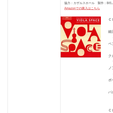
協力：カザルスホール 製作：BI
Amazonでの購入はこちら
Ｃ
細
今
ペ
川
ク
菅
ノ
今
ポ
川
パ
店
Ｃ