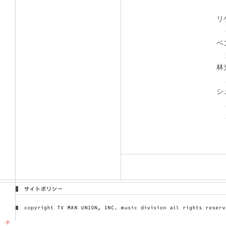
リ
今
ベ
須
林
店
シ
豊
原